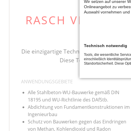
Wir setzen auf unserer W
Onlineangebot zu verbess
Auswahl vornehmen und d
RASCH VERLEGT 
Technisch notwendig
Die einzigartige Technologie von Preprufe
Tools, die wesentliche Servi
Diese Technologie bietet v
einschließlich Identitätsprüfu
Standortsicherheit. Diese Op
ANWENDUNGSGEBIETE
Alle Stahlbeton-WU-Bauwerke gemäß DIN
18195 und WU-Richtlinie des DAfStb.
Abdichtung von Fundamentkonstruktionen im
Ingenieurbau
Schutz von Bauwerken gegen das Eindringen
von Methan, Kohlendioxid und Radon