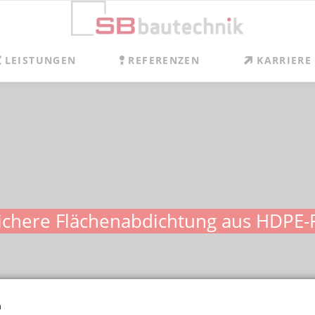
LEISTUNGEN
REFERENZEN
KARRIERE
BDICHTEN
CHÜTZEN
SOLIEREN
ANIEREN UND VERPRESSEN
ERATEN UND PLANEN
sichere Flächenabdichtung aus HDPE-F
n