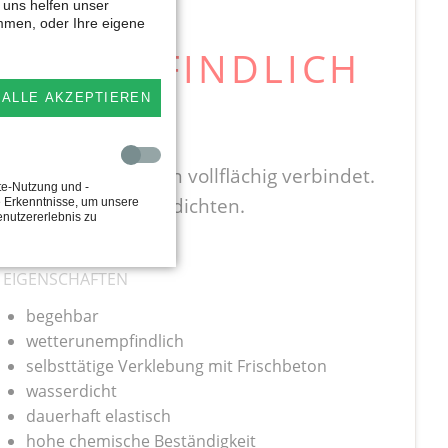
 uns helfen unser
immen, oder Ihre eigene
ERUNEMPFINDLICH
ALLE AKZEPTIEREN
 mit frischem Beton vollflächig verbindet.
te-Nutzung und -
 kostengünstig abzudichten.
e Erkenntnisse, um unsere
enutzererlebnis zu
EIGENSCHAFTEN
begehbar
wetterunempfindlich
selbsttätige Verklebung mit Frischbeton
wasserdicht
dauerhaft elastisch
hohe chemische Beständigkeit