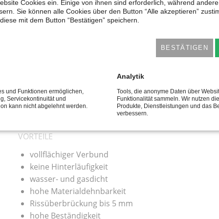
ebsite Cookies ein. Einige von ihnen sind erforderlich, während andere
ern. Sie können alle Cookies über den Button “Alle akzeptieren” zust
iese mit dem Button “Bestätigen” speichern.
- BEGEHBAR - WETT
BESTÄTIGEN
Analytik
 basiert auf einem Beschichtungsmaterial, das sich
ces und Funktionen ermöglichen,
Tools, die anonyme Daten über Websi
ielseitige Möglichkeiten Bauwerke zuverlässig und
ng, Servicekontinuität und
Funktionalität sammeln. Wir nutzen di
tion kann nicht abgelehnt werden.
Produkte, Dienstleistungen und das B
verbessern.
VORTEILE
vollflächiger Verbund
keine Hinterläufigkeit
wasser- und gasdicht
hohe Materialdehnbarkeit
Rissüberbrückung bis 5 mm
hohe Beständigkeit