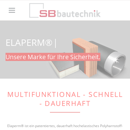
ELAPERM®
ELAPERM®
Unsere Marke für Ihre Sicherheit.
MULTIFUNKTIONAL - SCHNELL
- DAUERHAFT
Elaperm® ist ein patentiertes, dauerhaft hochelastisches Polyharnstoff-