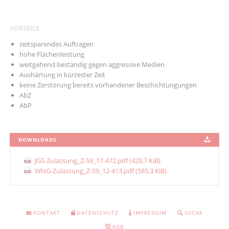
VORTEILE
zeitsparendes Auftragen
hohe Flächenleistung
weitgehend beständig gegen aggressive Medien
Aushärtung in kürzester Zeit
keine Zerstörung bereits vorhandener Beschichtungungen
AbZ
AbP
DOWNLOADS
JGS-Zulassung_Z-59_17-472.pdf
(420,7 KiB)
WHG-Zulassung_Z-59_12-413.pdf
(565,3 KiB)
NAVIGATION
KONTAKT
DATENSCHUTZ
IMPRESSUM
SUCHE
ÜBERSPRINGEN
AGB